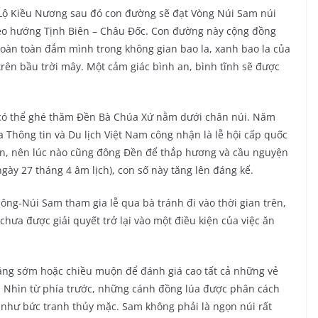
Lộ Kiều Nương sau đó con đường sẽ đạt Vòng Núi Sam núi
eo hướng Tịnh Biên – Châu Đốc. Con đường này cộng đồng
hoàn toàn đắm mình trong không gian bao la, xanh bao la của
rên bầu trời mây. Một cảm giác bình an, bình tĩnh sẽ được
n có thể ghé thăm Đền Bà Chúa Xứ nằm dưới chân núi. Năm
a Thông tin và Du lịch Việt Nam công nhận là lễ hội cấp quốc
thần, nên lúc nào cũng đông Đền để thắp hương và cầu nguyện
ngày 27 tháng 4 âm lịch), con số này tăng lên đáng kể.
hông-Núi Sam tham gia lễ qua bà tránh đi vào thời gian trên,
 chưa được giải quyết trở lại vào một điều kiện của việc ăn
 sáng sớm hoặc chiều muộn để đánh giá cao tất cả những vẻ
. Nhìn từ phía trước, những cánh đồng lúa được phân cách
g như bức tranh thủy mặc. Sam không phải là ngọn núi rất