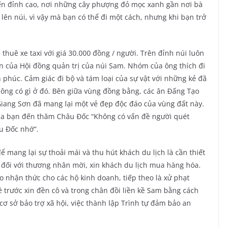
ến đỉnh cao, nơi những cây phượng đỏ mọc xanh gần nơi bà
ên núi, vì vậy mà bạn có thể đi một cách, nhưng khi bạn trở
thuê xe taxi với giá 30.000 đồng / người. Trên đỉnh núi luôn
 của Hội đồng quản trị của núi Sam. Nhóm của ông thích đi
phúc. Cảm giác đi bộ và tám loại của sự vật với những kẻ đã
ông có gì ở đó. Bên giữa vùng đồng bằng, các ân Đấng Tạo
iang Sơn đã mang lại một vẻ đẹp độc đáo của vùng đất này.
 của bạn đến thăm Châu Đốc “Không có vấn đề người quét
âu Đốc nhớ”.
 mang lại sự thoải mái và thu hút khách du lịch là cần thiết
 đối với thương nhân mời, xin khách du lịch mua hàng hóa.
ao nhận thức cho các hộ kinh doanh, tiếp theo là xử phạt
ề trước xin đền cô và trong chân đồi liền kề Sam bằng cách
cơ sở bảo trợ xã hội, việc thành lập Trình tự đảm bảo an