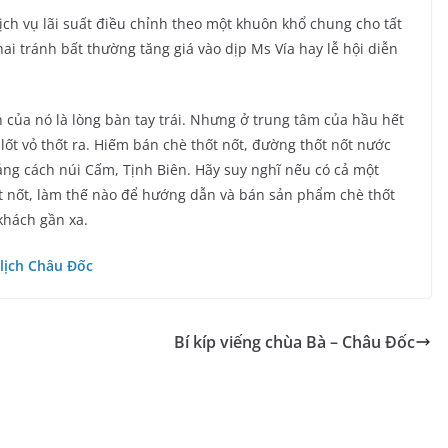
ch vụ lãi suất điều chỉnh theo một khuôn khổ chung cho tất
hai tránh bất thường tăng giá vào dịp Ms Vía hay lễ hội diễn
 của nó là lòng bàn tay trái. Nhưng ở trung tâm của hầu hết
lốt vỏ thốt ra. Hiếm bán chè thốt nốt, đường thốt nốt nước
ng cách núi Cấm, Tịnh Biên. Hãy suy nghĩ nếu có cả một
t nốt, làm thế nào để hướng dẫn và bán sản phẩm chè thốt
 khách gần xa.
lịch Châu Đốc
Bí kíp viếng chùa Bà – Châu Đốc