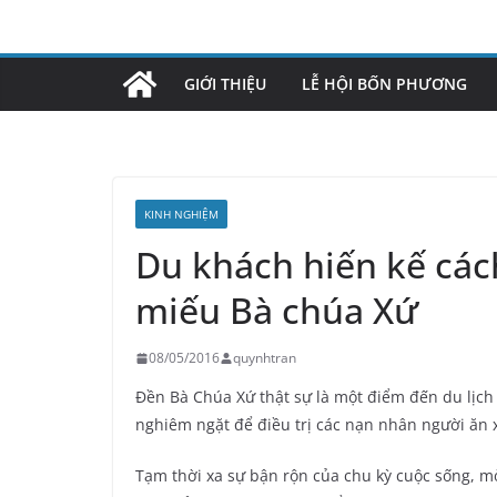
Skip
to
content
GIỚI THIỆU
LỄ HỘI BỐN PHƯƠNG
KINH NGHIỆM
Du khách hiến kế các
miếu Bà chúa Xứ
08/05/2016
quynhtran
Đền Bà Chúa Xứ thật sự là một điểm đến du lịch
nghiêm ngặt để điều trị các nạn nhân người ăn x
Tạm thời xa sự bận rộn của chu kỳ cuộc sống, m