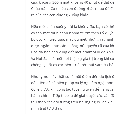
cao, khoảng 300m mất khoảng 40 phút để đạt đ
Chúa năm. Có nhiều con đường khác nhau để đi l
ra của các con đường xuống khác.
Nếu mỏi chân xuống núi là không đủ, bạn có thể 
có sẵn một thực hành nhóm xe ôm theo uỷ quyền
bộ dọc khi trèo qua, mặc dù mệt nhưng rất hạnh 
được ngắm nhìn cảnh sông, núi quyến rũ của kh
Hóa đã ban cho vùng đất một phạm vi vĩ độ An G
Và Núi Sam là một nơi thật sự giá trị trong khi
chống lại tất cả các bên – Có trên núi Sam ở Ch
Nhưng nơi này thật sự là một điểm đến du lịch để
đầu tiên để có biện pháp xử lý nghiêm ngặt hơn
Có lẽ trước khi công tác tuyên truyền để nâng c
hành chính. Tiếp theo là để giải quyết các vấn đ
thu thập các đối tượng trên những người ăn xin 
ninh trật tự ở đây.