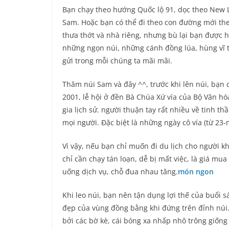
Bạn chạy theo hướng Quốc lộ 91, dọc theo New 
Sam. Hoặc bạn có thể đi theo con đường mới th
thưa thớt và nhà riêng, nhưng bù lại bạn được 
những ngọn núi, những cánh đồng lúa, hùng vĩ t
gửi trong mỗi chúng ta mãi mãi.
Thăm núi Sam và đây ^^, trước khi lên núi, bạ
2001, lễ hội ở đền Bà Chúa Xứ vía của Bộ Văn hó
gia lịch sử. người thuận tay rất nhiều về tinh 
mọi người. Đặc biệt là những ngày cô vía (từ 23-
Vì vậy, nếu bạn chỉ muốn đi du lịch cho người k
chỉ cần chạy tán loạn, dễ bị mất việc, là giá mua
uống dịch vụ, chỗ đua nhau tăng.
món ngon
Khi leo núi, bạn nên tận dụng lợi thế của buổi
đẹp của vùng đồng bằng khi đứng trên đỉnh núi
bởi các bờ kè, cái bóng xa nhấp nhô trông giốn