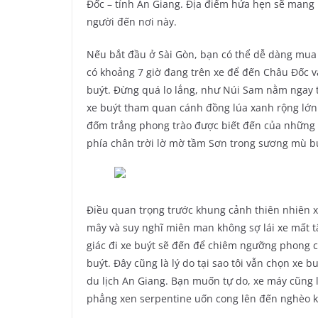
Đốc – tỉnh An Giang. Địa điểm hứa hẹn sẽ mang l
người đến nơi này.
Nếu bắt đầu ở Sài Gòn, bạn có thể dễ dàng mua 
có khoảng 7 giờ đang trên xe để đến Châu Đốc 
buýt. Đừng quá lo lắng, như Núi Sam nằm ngay t
xe buýt tham quan cánh đồng lúa xanh rộng lớn
đốm trắng phong trào được biết đến của những đ
phía chân trời lờ mờ tầm Sơn trong sương mù 
Điều quan trọng trước khung cảnh thiên nhiên x
mây và suy nghĩ miên man không sợ lái xe mất tập
giác đi xe buýt sẽ đến để chiêm ngưỡng phong 
buýt. Đây cũng là lý do tại sao tôi vẫn chọn xe
du lịch An Giang. Bạn muốn tự do, xe máy cũng 
phẳng xen serpentine uốn cong lên đến nghèo khi