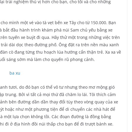
ại trải nghiệm thú vị hơn cho bạn, cho tôi và cho những
cho mình một vé vào tà vẹt bến xe Tây cho từ 150.000. Bạn
và bắt đầu hành trình khám phá núi Sam chủ yếu bằng xe
rên tuyến xe buýt đi qua. Hãy thử một trong những việc trên
 trải dài dọc theo đường phố. Ông đặt ra trên nền màu xanh
àn cò đang từng thu hoạch lúa hướng cẩn thận trẻ. Xa xa về
buổi sáng sớm mà làm cho quyến rũ phong cảnh.
anh tươi, do đó bạn có thể vô tư nhưng theo mơ mộng gió
 trung. Bởi vì tất cả mọi thứ đã chăm lo lái. Tôi thích cảm
cảnh bên đường dần dần thay đổi tùy theo vòng quay của xe
 buýt hoặc như một phương tiện để di chuyển các nhà hát để
là một lựa chọn không tồi. Các đoạn đường là đồng bằng
 đi ở địa hình đồi núi thấp cho bạn để đi trượt bánh xe.