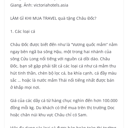
Giang. Ảnh: victoriahotels.asia
LÀM GÌ KHI MUA TRAVEL quà tặng Châu Đốc?
1. Các loại cá
Châu Đốc được biết đến như là “Vương quốc mắm” nằm
ngay bên ngã ba sông Hậu, một trong hai nhánh của
sông Cửu Long nổi tiếng với nguồn cá dồi dào. Châu
Đốc, bạn sẽ gặp phải tất cả các loại cá như cá mắm thu
hút tinh thần, chèn bộ lọc cá, ba khía cạnh, cá đầy màu
sắc … hoặc là nước mắm Thái nổi tiếng nhất được bán
ở khắp mọi nơi.
Giá của các dãy cá từ hàng chục nghìn đến hơn 100.000
đồng mỗi kg. Du khách có thể mua trên thị trường Doc
hoặc chân núi khu vực Châu chỉ có Sam.
Việc đa dạng các loại cá được bán hoàn toàn thị trường