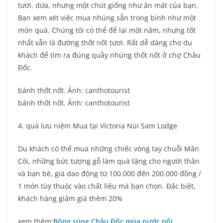
tươi, dừa, nhưng một chút giống như ăn mát của bạn.
Bạn xem xét việc mua nhúng sẵn trong bình như một
món quà. Chúng tôi có thể để lại một năm, nhưng tốt
nhất vẫn là đường thốt nốt tươi. Rất dễ dàng cho du
khách để tìm ra đúng quầy nhúng thốt nốt ở chợ Châu
Đốc.
bánh thốt nốt. Ảnh: canthotourist
bánh thốt nốt. Ảnh: canthotourist
4. quà lưu niệm Mua tại Victoria Núi Sam Lodge
Du khách có thể mua những chiếc vòng tay chuỗi Mân
Côi, những bức tượng gỗ làm quà tặng cho người thân
và bạn bè, giá dao động từ 100.000 đến 200.000 đồng /
1 món tùy thuộc vào chất liệu mà bạn chọn. Đặc biệt,
khách hàng giảm giá thêm 20%
xem thêm:
Bông súng Châu Đốc mùa nước nổi