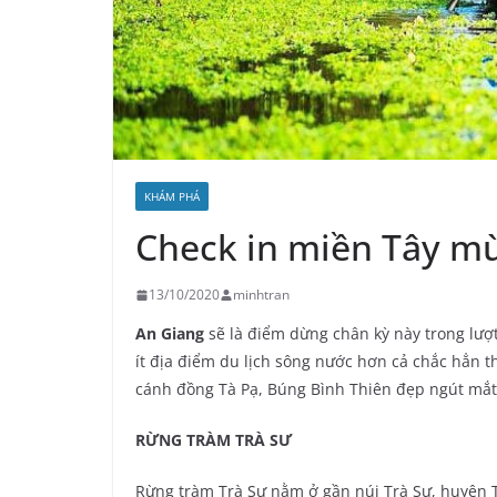
KHÁM PHÁ
Check in miền Tây mù
13/10/2020
minhtran
An Giang
sẽ là điểm dừng chân kỳ này trong lượ
ít địa điểm du lịch sông nước hơn cả chắc hẳn 
cánh đồng Tà Pạ, Búng Bình Thiên đẹp ngút mắt
RỪNG TRÀM TRÀ SƯ
Rừng tràm Trà Sư nằm ở gần núi Trà Sư, huyện Ti