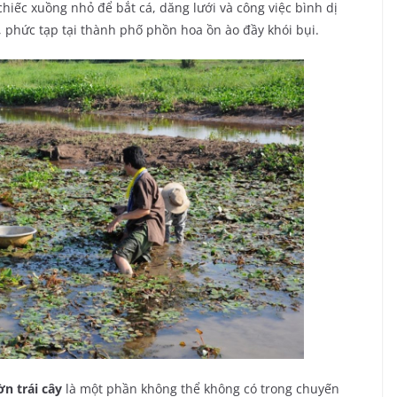
chiếc xuồng nhỏ để bắt cá, dăng lưới và công việc bình dị
, phức tạp tại thành phố phồn hoa ồn ào đầy khói bụi.
n trái cây
là một phần không thể không có trong chuyến