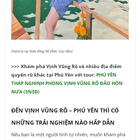
Check-in tại Vịnh Vũng Rô (Ảnh: Sưu tầm)
>>> Khám phá Vịnh Vũng Rô và nhiều địa điểm
quyến rũ khác tại Phú Yên với tour:
PHÚ YÊN
THÁP NGHINH PHONG VỊNH VŨNG RÔ ĐẢO HÒN
NƯA (3N3Đ)
ĐẾN VỊNH VŨNG RÔ – PHÚ YÊN THÌ CÓ
NHỮNG TRẢI NGHIỆM NÀO HẤP DẪN
Nếu bạn là một người tình tự nhiên, muốn khám phá