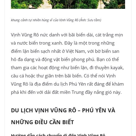
khung cảnh tự nhiên hùng vĩ của Vịnh Vũng Rô (Ảnh: Sưu tầm)
Vịnh Vũng Rô nức danh với bãi biển dài, cát trắng mịn
và nước biển trong xanh. Đây là một trong những
điểm lặn biển sạch nhất ở Việt Nam, với bờ biển san
hô đa dạng và động vật biển phong phú. Bạn có thể
tham gia các hoạt động như biển lặn, đi thuyền kayak,
câu cá hoặc thư giãn trên bãi biển. Có thể nói Vịnh
Vũng Rô là địa điểm du lịch Phú Yên rất đáng để khám
phá khi đến với dải đất miền Trung đầy nắng gió này.
DU LỊCH VỊNH VŨNG RÔ – PHÚ YÊN VÀ
NHỮNG ĐIỀU CẦN BIẾT
Hướng dẫn cách chuyển di đến Vịnh Vũng Rô