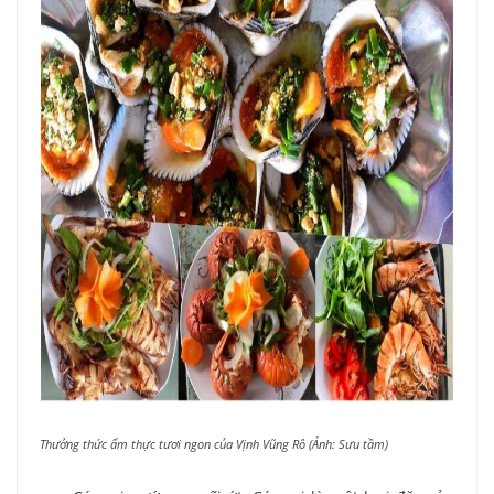
Thưởng thức ẩm thực tươi ngon của Vịnh Vũng Rô (Ảnh: Sưu tầm)