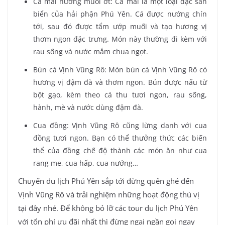
Cá mai nướng muối ớt: Cá mai là một loại đặc sản
biển của hải phận Phú Yên. Cá được nướng chín
tới, sau đó được tẩm ướp muối và tạo hương vị
thơm ngon đặc trưng. Món này thường đi kèm với
rau sống và nước mắm chua ngọt.
Bún cá Vịnh Vũng Rô: Món bún cá Vịnh Vũng Rô có
hương vị đậm đà và thơm ngon. Bún được nấu từ
bột gạo, kèm theo cá thu tươi ngon, rau sống,
hành, mè và nước dùng đậm đà.
Cua đồng: Vịnh Vũng Rô cũng lừng danh với cua
đồng tươi ngon. Bạn có thể thưởng thức các biến
thể của đồng chế độ thành các món ăn như cua
rang me, cua hấp, cua nướng…
Chuyến du lịch Phú Yên sắp tới đừng quên ghé đến
Vịnh Vũng Rô và trải nghiệm những hoạt động thú vị
tại đây nhé. Để không bỏ lỡ các tour du lịch Phú Yên
với tổn phí ưu đãi nhất thì đừng ngại ngần gọi ngay