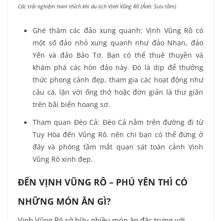
Các trải nghiệm ham thích khi du lịch Vịnh Vũng Rô (Ảnh: Sưu tầm)
Ghé thăm các đảo xung quanh: Vịnh Vũng Rô có
một số đảo nhỏ xung quanh như đảo Nhạn, đảo
Yến và đảo Bảo Tơ. Bạn có thể thuê thuyền và
khám phá các hòn đảo này. Đó là dịp để thưởng
thức phong cảnh đẹp, tham gia các hoạt động như
câu cá, lặn với ống thở hoặc đơn giản là thư giãn
trên bãi biển hoang sơ.
Tham quan Đèo Cả: Đèo Cả nằm trên đường đi từ
Tuy Hòa đến Vũng Rô. nên chi bạn có thể đứng ở
đây và phóng tầm mắt quan sát toàn cảnh Vịnh
Vũng Rô xinh đẹp.
ĐẾN VỊNH VŨNG RÔ – PHÚ YÊN THÌ CÓ
NHỮNG MÓN ĂN GÌ?
Vịnh Vũng Rô sở hữu nhiều món ăn đặc trưng với