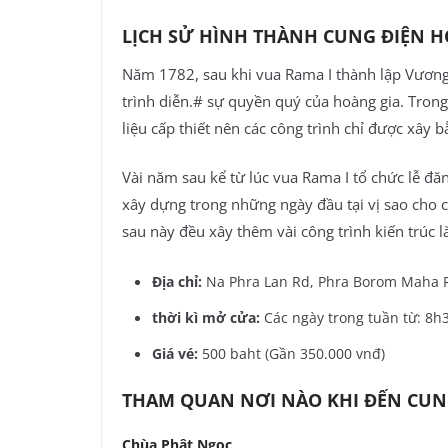
LỊCH SỬ HÌNH THÀNH CUNG ĐIỆN H
Năm 1782, sau khi vua Rama I thành lập Vương 
trình diễn.# sự quyền quý của hoàng gia. Tro
liệu cấp thiết nên các công trình chỉ được xây b
Vài năm sau kể từ lúc vua Rama I tổ chức lễ đăn
xây dựng trong những ngày đầu tại vị sao cho cà
sau này đều xây thêm vài công trình kiến trúc
Địa chỉ:
Na Phra Lan Rd, Phra Borom Maha 
thời kì mở cửa:
Các ngày trong tuần từ: 8h3
Giá vé:
500 baht (Gần 350.000 vnđ)
THAM QUAN NƠI NÀO KHI ĐẾN CUN
Chùa Phật Ngọc