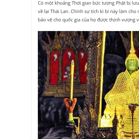
Có một khoảng Thời gian bức tượng Phật bị lư
về lại Thái Lan. Chính sự tích kì bí này làm ch
bảo vệ cho quốc gia của họ được thịnh vượng v