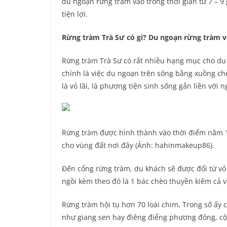
du ngoạn rừng tràm vào trong thời gian từ 7 – 9
tiện lợi.
Rừng tràm Trà Sư có gì? Du ngoạn rừng tràm v
Rừng tràm Trà Sư có rất nhiều hạng mục cho du
chính là việc du ngoạn trên sông bằng xuồng chè
là vỏ lãi, là phương tiện sinh sống gắn liền với
Rừng tràm được hình thành vào thời điểm năm 
cho vùng đất nơi đây (Ảnh: hahinmakeup86).
Đến cổng rừng tràm, du khách sẽ được đổi từ vỏ 
ngồi kèm theo đó là 1 bác chèo thuyền kiêm cả 
Rừng tràm hội tụ hơn 70 loài chim, Trong số ấy
như giang sen hay điêng điểng phương đông, cộng 