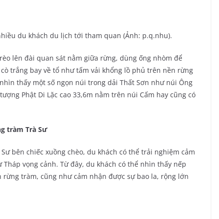
hiều du khách du lịch tới tham quan (Ảnh: p.q.nhu).
trèo lên đài quan sát nằm giữa rừng, dùng ống nhòm để
cò trắng bay về tổ như tấm vải khổng lồ phủ trên nền rừng
 nhìn thấy một số ngọn núi trong dải Thất Sơn như núi Ông
 tượng Phật Di Lặc cao 33,6m nằm trên núi Cấm hay cũng có
g tràm Trà Sư
 Sư bên chiếc xuồng chèo, du khách có thể trải nghiệm cảm
ừ Tháp vọng cảnh. Từ đây, du khách có thể nhìn thấy nếp
 rừng tràm, cũng như cảm nhận được sự bao la, rộng lớn