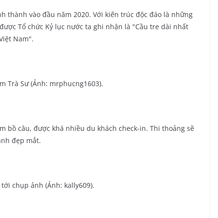
nh thành vào đầu năm 2020. Với kiến trúc độc đáo là những
 được Tổ chức Kỷ lục nước ta ghi nhận là "Cầu tre dài nhất
Việt Nam".
tràm Trà Sư (Ảnh: mrphucng1603).
im bồ câu, được khá nhiều du khách check-in. Thi thoảng sẽ
ảnh đẹp mắt.
tới chụp ảnh (Ảnh: kally609).