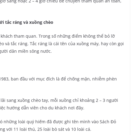
 giờ sáng hoặc 2 – 4 giờ chiều để chuyến tham quan an toàn,
ới tắc ráng và xuồng chèo
 khách tham quan. Trong số những điểm không thể bỏ lỡ
o và tắc ráng. Tắc ráng là cái tên của xuồng máy, hay còn gọi
 người dân miền sông nước.
1983, ban đầu với mục đích là để chống mặn, nhiễm phèn
lãi sang xuồng chèo tay, mỗi xuồng chỉ khoảng 2 – 3 người
việc hướng dẫn viên cho du khách nơi đây.
 có những loài quý hiếm đã được ghi tên mình vào Sách Đỏ
với 11 loài thú, 25 loài bò sát và 10 loài cá.