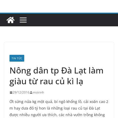
Skip
to
content
TIN TỨC
Nông dân tp Đà Lạt làm
giàu từ rau củ kì lạ
29/12/2016
mstrinh
Ớt sừng nửa kg một quả, bí ngô khổng lồ, cải xoăn cao 2
m hay dưa đỏ tý hon là những loại rau củ tại Đà Lạt
được nhiều người ưa thích, các nhà vườn trồng không