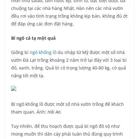
món như salad, làm nước ép, sinh tố, đặc biệt được ưa
chuộng tại các nhà hàng Nhật, Hàn nên các nhà vườn
đều rơi vào tình trạng trồng không kịp bán, không đủ ớt
để đáp ứng các đơn đặt hàng.
Bí ngô cả tạ một quả
Giống b
í ngô khổng lồ
du nhập từ Mỹ được một số nhà
vườn Đà Lạt trồng khoảng 2 năm trở lại đây với 3 loại bí
đỏ, xanh, trắng. Quả bí có trọng lượng 40-80 kg, có quả
nặng tới một tạ.
Bí ngô khổng lồ được một số nhà vườn trồng để khách
tham quan. Ảnh:
Hải An.
Tuy nhiên, để thu hoạch được quả bí ngô đồ sộ như
mong muốn thì dân cày phải tuân thủ đúng quy trình