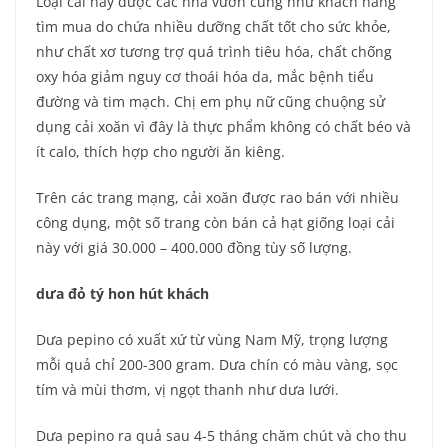
Loại cải này được các nhà vườn cũng như khách hàng
tìm mua do chứa nhiều dưỡng chất tốt cho sức khỏe,
như chất xơ tương trợ quá trình tiêu hóa, chất chống
oxy hóa giảm nguy cơ thoái hóa da, mắc bệnh tiểu
đường và tim mạch. Chị em phụ nữ cũng chuộng sử
dụng cải xoăn vì đây là thực phẩm không có chất béo và
ít calo, thích hợp cho người ăn kiêng.
Trên các trang mạng, cải xoăn được rao bán với nhiều
công dụng, một số trang còn bán cả hạt giống loại cải
này với giá 30.000 – 400.000 đồng tùy số lượng.
dưa đỏ tý hon hút khách
Dưa pepino có xuất xứ từ vùng Nam Mỹ, trọng lượng
mỗi quả chỉ 200-300 gram. Dưa chín có màu vàng, sọc
tím và mùi thơm, vị ngọt thanh như dưa lưới.
Dưa pepino ra quả sau 4-5 tháng chăm chút và cho thu