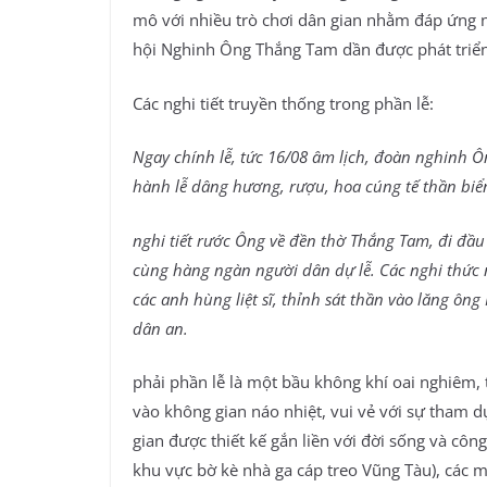
mô với nhiều trò chơi dân gian nhằm đáp ứng n
hội Nghinh Ông Thắng Tam dần được phát triển 
Các nghi tiết truyền thống trong phần lễ:
Ngay chính lễ, tức 16/08 âm lịch, đoàn nghinh Ô
hành lễ dâng hương, rượu, hoa cúng tế thần biể
nghi tiết rước Ông về đền thờ Thắng Tam, đi đầu 
cùng hàng ngàn người dân dự lễ. Các nghi thức nối
các anh hùng liệt sĩ, thỉnh sát thần vào lăng ôn
dân an.
phải phần lễ là một bầu không khí oai nghiêm, 
vào không gian náo nhiệt, vui vẻ với sự tham 
gian được thiết kế gắn liền với đời sống và côn
khu vực bờ kè nhà ga cáp treo Vũng Tàu), các môn