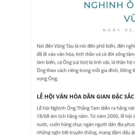
Nói đến Vũng Tàu là nói đến phố biển, đến nghề
đã đi vào văn hóa, tinh thần và cả đời sống t
làm biển, cá Ông (cá Voi) là linh vật, là thần
Ông theo cách riêng trong mỗi gia đình, Đồng t
vọng Ông.
LỄ HỘI VĂN HÓA DÂN GIAN ĐẶC SẮC
Lễ hội Nghinh Ông Thắng Tam diễn ra hằng nă
18/08 âm lịch hằng năm. Từ năm 2000, lễ hội đ
nước, cuốn hàng chục ngàn người dân địa phươ
những nghi tiết truyền thống, mang đậm dấu 