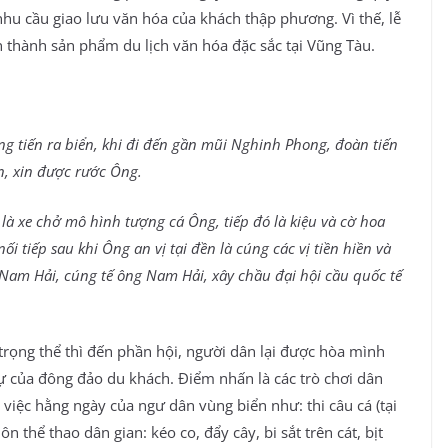
hu cầu giao lưu văn hóa của khách thập phương. Vì thế, lễ
thành sản phẩm du lịch văn hóa đặc sắc tại Vũng Tàu.
ng tiến ra biển, khi đi đến gần mũi Nghinh Phong, đoàn tiến
n, xin được rước Ông.
là xe chở mô hình tượng cá Ông, tiếp đó là kiệu và cờ hoa
 tiếp sau khi Ông an vị tại đền là cúng các vị tiền hiền và
g Nam Hải, cúng tế ông Nam Hải, xây chầu đại hội cầu quốc tế
trọng thể thì đến phần hội, người dân lại được hòa mình
dự của đông đảo du khách. Điểm nhấn là các trò chơi dân
g việc hằng ngày của ngư dân vùng biển như: thi câu cá (tại
 thể thao dân gian: kéo co, đẩy cây, bi sắt trên cát, bịt