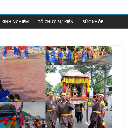
KINH NGHIỆM
TỔ CHỨC SỰ KIỆN
SỨC KHỎE