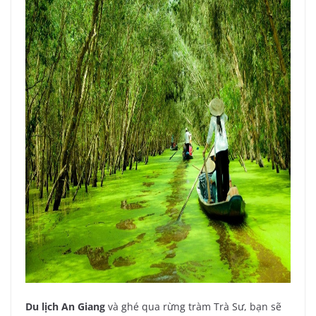
Du lịch An Giang
và ghé qua rừng tràm Trà Sư, bạn sẽ