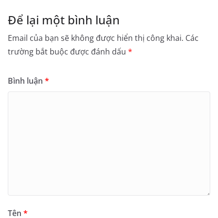
Để lại một bình luận
Email của bạn sẽ không được hiển thị công khai.
Các
trường bắt buộc được đánh dấu
*
Bình luận
*
Tên
*