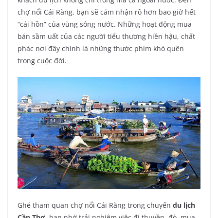
chợ nổi Cái Răng, bạn sẽ cảm nhận rõ hơn bao giờ hết
“cái hồn” của vùng sông nước. Những hoạt động mua
bán sầm uất của các người tiểu thương hiền hậu, chất
phác nơi đây chính là những thước phim khó quên
trong cuộc đời.
Ghé tham quan chợ nổi Cái Răng trong chuyến
du lịch
Cần Thơ
, bạn nhớ trải nghiệm việc đi thuyền, đò, mua