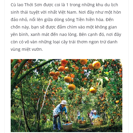
Cù lao Thới Sơn được coi là 1 trong những khu du lịch
sinh thái tuyệt vời nhất Việt Nam. Nơi đây như một hòn
đảo nhỏ, nổi lên giữa dòng sông Tiền hiền hòa. Đến
chốn này, bạn sẽ được đắm chìm vào một không gian
yên bình, xanh mát đến nao lòng. Bên cạnh đó, nơi đây
còn có vô vàn những loại cây trái thơm ngon trứ danh
vùng miệt vườn.