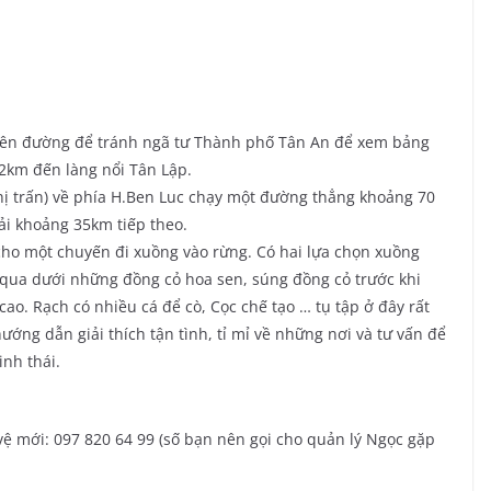
trên đường để tránh ngã tư Thành phố Tân An để xem bảng
2km đến làng nổi Tân Lập.
hị trấn) về phía H.Ben Luc chạy một đường thẳng khoảng 70
ải khoảng 35km tiếp theo.
cho một chuyến đi xuồng vào rừng. Có hai lựa chọn xuồng
 qua dưới những đồng cỏ hoa sen, súng đồng cỏ trước khi
ao. Rạch có nhiều cá để cò, Cọc chế tạo … tụ tập ở đây rất
ướng dẫn giải thích tận tình, tỉ mỉ về những nơi và tư vấn để
inh thái.
 vệ mới: 097 820 64 99 (số bạn nên gọi cho quản lý Ngọc gặp