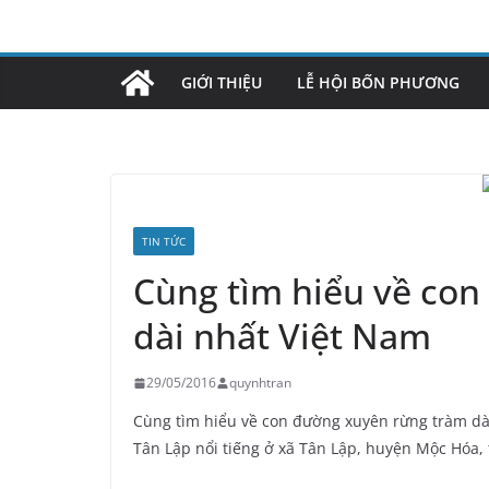
Skip
to
content
GIỚI THIỆU
LỄ HỘI BỐN PHƯƠNG
TIN TỨC
Cùng tìm hiểu về co
dài nhất Việt Nam
29/05/2016
quynhtran
Cùng tìm hiểu về con đường xuyên rừng tràm dài
Tân Lập nổi tiếng ở xã Tân Lập, huyện Mộc Hóa, 