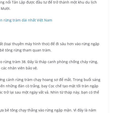
àng nổi Tân Lập được đầu tư để trở thành một khu du lịch
 Mười.
t (loại thuyền máy hình thoi) để đi sâu hơn vào rừng ngập
 bê tông rừng tham quan tràm.
o rừng tràm 38. Đây là tháp canh phòng chống cháy rừng,
các nhân viên bảo vệ.
hững cánh rừng tràm chạy hoang sơ để mắt. Trong buổi sáng
ến những đàn cò trắng, bay Cọc chế tạo mặt tối tràn ngập
c trở lại sau một ngày vất vả. Nhìn từ tháp này, bạn có thể
ựa bê tông chạy thẳng vào rừng ngập mặn. Vì đây là năm