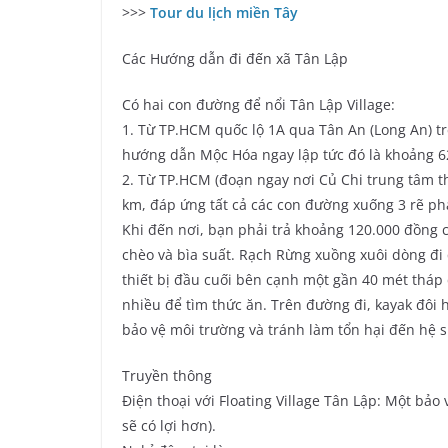
>>>
Tour du lịch miền Tây
Các Hướng dẫn đi đến xã Tân Lập
Có hai con đường để nổi Tân Lập Village:
1. Từ TP.HCM quốc lộ 1A qua Tân An (Long An) 
hướng dẫn Mộc Hóa ngay lập tức đó là khoảng 6
2. Từ TP.HCM (đoạn ngay nơi Củ Chi trung tâm t
km, đáp ứng tất cả các con đường xuống 3 rẽ ph
Khi đến nơi, bạn phải trả khoảng 120.000 đồng 
chèo và bìa suất. Rạch Rừng xuồng xuôi dòng đi
thiết bị đầu cuối bên cạnh một gần 40 mét tháp c
nhiều để tìm thức ăn. Trên đường đi, kayak đôi h
bảo vệ môi trường và tránh làm tổn hại đến hệ s
Truyền thông
Điện thoại với Floating Village Tân Lập: Một bảo
sẽ có lợi hơn).