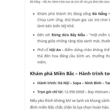
Đà Nẵng – Hội An: Hành trình tour du lịch tết cho gia đình nên chọ
Khám phá thành thị đáng sống
Đà Nẵng
Chùa Linh Ứng, thử tham gia các trò chơi 
lành bên biển Mỹ Khê.
Đến với
Rừng dừa Bảy Mẫu
– "một miền t
thúng giữa những rặng dừa xanh mát, thưở
Phố cổ
Hội An
– điểm dừng chân không thể b
thả đèn hoa đăng cầu bình an, thưởng t
niệm.
Khám phá Miền Bắc – Hành trình tou
Hành trình: Hà Nội – Sapa – Ninh Bình – 
Trọn gói chỉ từ:
12.990.000đ – Bay Vietnam A
Nếu yêu thích không khí se lạnh và khung cảnh h
đình miền Bắc chắc chắn là lựa chọn hoàn hảo.