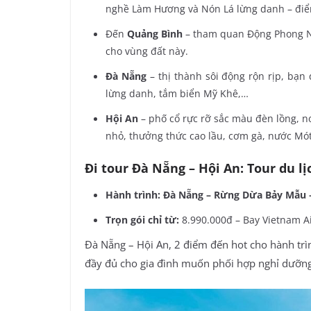
nghề Làm Hương và Nón Lá lừng danh – điể
Đến
Quảng Bình
– tham quan Động Phong Nh
cho vùng đất này.
Đà Nẵng
– thị thành sôi động rộn rịp, bạn
lừng danh, tắm biển Mỹ Khê,…
Hội An
– phố cổ rực rỡ sắc màu đèn lồng, 
nhỏ, thưởng thức cao lầu, cơm gà, nước Mót
Đi tour Đà Nẵng – Hội An: Tour du 
Hành trình: Đà Nẵng – Rừng Dừa Bảy Mẫu –
Trọn gói chỉ từ:
8.990.000đ – Bay Vietnam Ai
Đà Nẵng – Hội An, 2 điểm đến hot cho hành trìn
đầy đủ cho gia đình muốn phối hợp nghỉ dưỡng