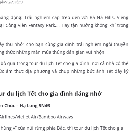
n (Ảnh: Sưu tầm)
năng động: Trải nghiệm cáp treo đến với Bà Nà Hills, Viếng
tại Công Viên Fantasy Park,… Hay tận hưởng không khí trong
ây thu nhỏ" cho bạn cùng gia đình trải nghiệm ngồi thuyền
ng thức những màn múa thúng dân gian vui nhộn.
ỏ qua trong tour du lịch Tết cho gia đình, nơi cả nhà có thể
hức ẩm thực địa phương và chụp những bức ảnh Tết đầy kỷ
r du lịch Tết cho gia đình đáng nhớ
Tam Chúc – Hạ Long 5N4Đ
irlines/Vietjet Air/Bamboo Airways
ùng vĩ của núi rừng phía Bắc, thì tour du lịch Tết cho gia