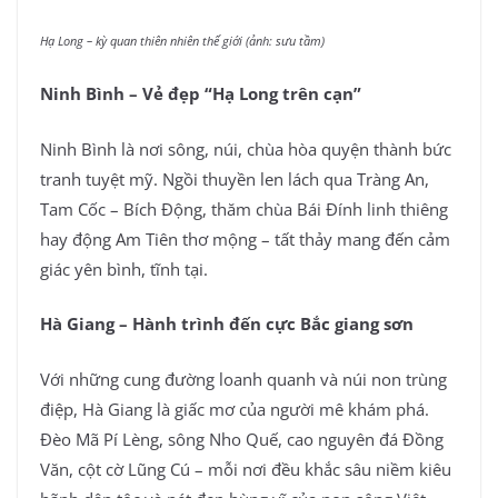
Hạ Long – kỳ quan thiên nhiên thế giới (ảnh: sưu tầm)
Ninh Bình – Vẻ đẹp “Hạ Long trên cạn”
Ninh Bình là nơi sông, núi, chùa hòa quyện thành bức
tranh tuyệt mỹ. Ngồi thuyền len lách qua Tràng An,
Tam Cốc – Bích Động, thăm chùa Bái Đính linh thiêng
hay động Am Tiên thơ mộng – tất thảy mang đến cảm
giác yên bình, tĩnh tại.
Hà Giang – Hành trình đến cực Bắc giang sơn
Với những cung đường loanh quanh và núi non trùng
điệp, Hà Giang là giấc mơ của người mê khám phá.
Đèo Mã Pí Lèng, sông Nho Quế, cao nguyên đá Đồng
Văn, cột cờ Lũng Cú – mỗi nơi đều khắc sâu niềm kiêu