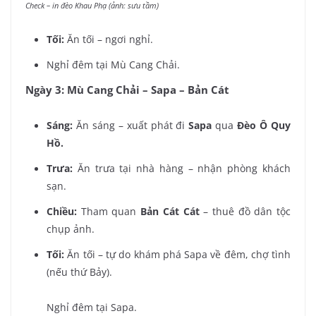
Check – in đèo Khau Phạ (ảnh: sưu tầm)
Tối:
Ăn tối – ngơi nghỉ.
Nghỉ đêm tại Mù Cang Chải.
Ngày 3: Mù Cang Chải – Sapa – Bản Cát
Sáng:
Ăn sáng – xuất phát đi
Sapa
qua
Đèo Ô Quy
Hồ.
Trưa:
Ăn trưa tại nhà hàng – nhận phòng khách
sạn.
Chiều:
Tham quan
Bản Cát Cát
– thuê đồ dân tộc
chụp ảnh.
Tối:
Ăn tối – tự do khám phá Sapa về đêm, chợ tình
(nếu thứ Bảy).
Nghỉ đêm tại Sapa.