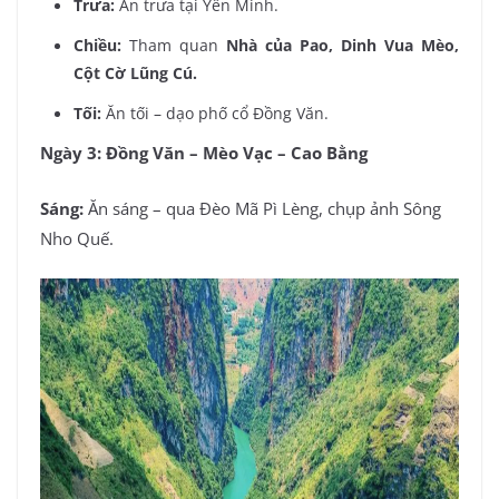
Trưa:
Ăn trưa tại Yên Minh.
Chiều:
Tham quan
Nhà của Pao, Dinh Vua Mèo,
Cột Cờ Lũng Cú.
Tối:
Ăn tối – dạo phố cổ Đồng Văn.
Ngày 3: Đồng Văn – Mèo Vạc – Cao Bằng
Sáng:
Ăn sáng – qua Đèo Mã Pì Lèng, chụp ảnh Sông
Nho Quế.