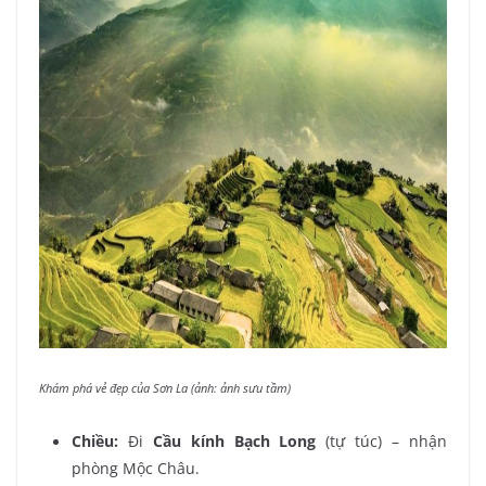
Khám phá vẻ đẹp của Sơn La (ảnh: ảnh sưu tầm)
Chiều:
Đi
Cầu kính Bạch Long
(tự túc) – nhận
phòng Mộc Châu.