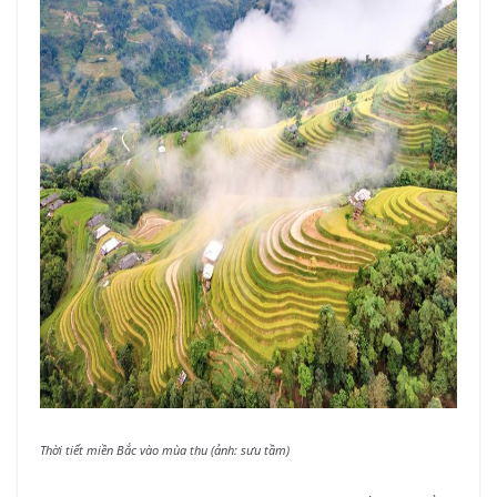
Thời tiết miền Bắc vào mùa thu (ảnh: sưu tầm)