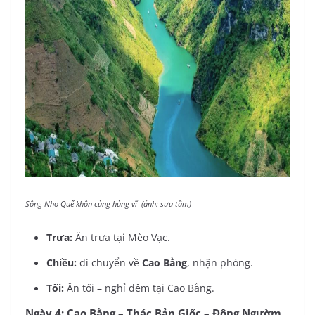
Sông Nho Quế khôn cùng hùng vĩ (ảnh: sưu tầm)
Trưa:
Ăn trưa tại Mèo Vạc.
Chiều:
di chuyển về
Cao Bằng
, nhận phòng.
Tối:
Ăn tối – nghỉ đêm tại Cao Bằng.
Ngày 4: Cao Bằng – Thác Bản Giốc – Động Ngườm