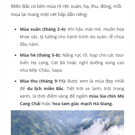
Miền Bắc có bốn mùa rõ rệt: xuân, hạ, thu, đông, mỗi
mùa lại mang một nét hấp dẫn riêng:
Mùa xuân (tháng 2-4):
Khí hậu mát mẻ, muôn hoa
khoe sắc, lý tưởng cho hành trình du xuân, lễ chùa
đầu năm.
Mùa hè (tháng 5-8):
Nắng rực rỡ, hạp cho các tour
biển Hạ Long, Cát Bà hoặc nghỉ dưỡng vùng cao
như Mộc Châu, Sapa.
Mùa thu (tháng 9-11):
Được xem là mùa đẹp nhất
để
du lịch miền Bắc.
Tiết trời se lạnh, trời trong
xanh, là thời điểm vàng để ngắm
mùa lúa chín Mù
Cang Chải
hoặc
hoa tam giác mạch Hà Giang.