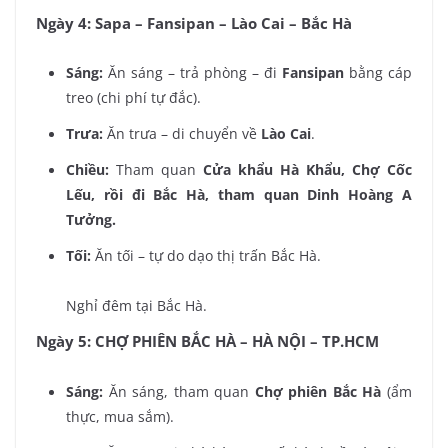
Ngày 4: Sapa – Fansipan – Lào Cai – Bắc Hà
Sáng:
Ăn sáng – trả phòng – đi
Fansipan
bằng cáp
treo (chi phí tự đắc).
Trưa:
Ăn trưa – di chuyển về
Lào Cai
.
Chiều:
Tham quan
Cửa khẩu Hà Khẩu, Chợ Cốc
Lếu, rồi đi Bắc Hà, tham quan Dinh Hoàng A
Tưởng.
Tối:
Ăn tối – tự do dạo thị trấn Bắc Hà.
Nghỉ đêm tại Bắc Hà.
Ngày 5: CHỢ PHIÊN BẮC HÀ – HÀ NỘI – TP.HCM
Sáng:
Ăn sáng, tham quan
Chợ phiên Bắc Hà
(ẩm
thực, mua sắm).