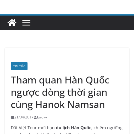
Skip
to
content
TIN TỨC
Tham quan Hàn Quốc
ngược dòng thời gian
cùng Hanok Namsan
21/04/2017
baoky
Đất Việt Tour mời bạn
du lịch Hàn Quốc
, chiêm ngưỡng