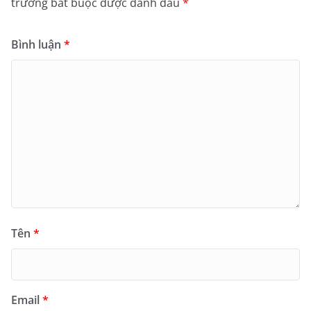
trường bắt buộc được đánh dấu
*
Bình luận
*
Tên
*
Email
*