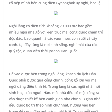
cổ nép mình bên cung điện Gyeongbok uy nghi, hoa lệ.
Ngôi làng có diện tích khoảng 79.000 m2 bao gồm
nhiều ngôi nhà gỗ với kiến trúc mái cong được chạm trổ
độc đáo, bao quanh là các vườn hoa, con suối và cây
xanh. tại đây từng là nơi sinh sống, nghỉ mát của các
quý tộc, quan viên thời Joseon Hàn Quốc.
Để vào được bên trong ngôi làng, khách du lịch Hàn
Quốc phải bước qua cổng chính, cổng gỗ lớn với mái
ngói dáng điệu tinh tế. Trong làng là các ngôi nhà, nơi
sinh hoạt của người Hàn, mỗi nhà đều có một cổng ra
vào được thiết kế bên cạnh gian nhà chính. 3 gian nhà
đều được bố trí theo hình chữ nhật, hướng vào bên
trong để cùng đón ánh sáng mặt trời. Trong mỗi ngôi