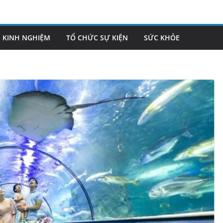
KINH NGHIỆM
TỔ CHỨC SỰ KIỆN
SỨC KHỎE