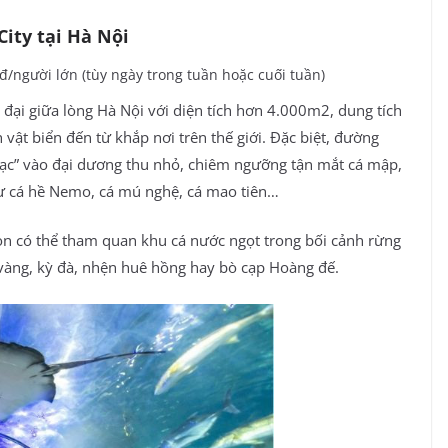
ity tại Hà Nội
đ/người lớn (tùy ngày trong tuần hoặc cuối tuần)
 đại giữa lòng Hà Nội với diện tích hơn 4.000m2, dung tích
 vật biển đến từ khắp nơi trên thế giới. Đặc biệt, đường
ạc” vào đại dương thu nhỏ, chiêm ngưỡng tận mắt cá mập,
hư cá hề Nemo, cá mú nghệ, cá mao tiên…
òn có thể tham quan khu cá nước ngọt trong bối cảnh rừng
 vàng, kỳ đà, nhện huê hồng hay bò cạp Hoàng đế.