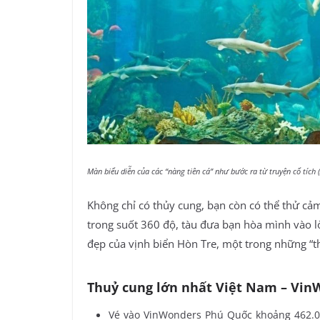
Màn biểu diễn của các “nàng tiên cá” như bước ra từ truyện cổ tích
Không chỉ có thủy cung, bạn còn có thể thử cảm
trong suốt 360 độ, tàu đưa bạn hòa mình vào l
đẹp của vịnh biển Hòn Tre, một trong những “t
Thuỷ cung lớn nhất Việt Nam – Vi
Vé vào VinWonders Phú Quốc khoảng 462.0