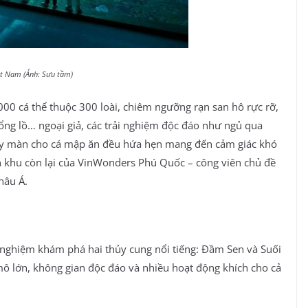
ệt Nam (Ảnh: Sưu tầm)
0 cá thể thuộc 300 loài, chiêm ngưỡng rạn san hô rực rỡ,
khổng lồ… ngoại giả, các trải nghiệm độc đáo như ngủ qua
hay màn cho cá mập ăn đều hứa hẹn mang đến cảm giác khó
n khu còn lại của VinWonders Phú Quốc – công viên chủ đề
hâu Á.
i nghiệm khám phá hai thủy cung nổi tiếng: Đầm Sen và Suối
ô lớn, không gian độc đáo và nhiều hoạt động khích cho cả