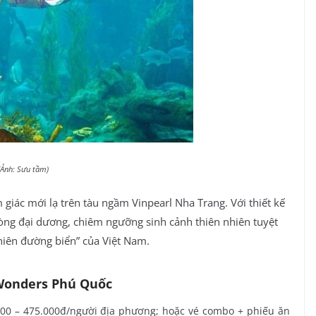
 (Ảnh: Sưu tầm)
 giác mới lạ trên tàu ngầm Vinpearl Nha Trang. Với thiết kế
òng đại dương, chiêm ngưỡng sinh cảnh thiên nhiên tuyệt
hiên đường biển” của Việt Nam.
nWonders Phú Quốc
00 – 475.000đ/người địa phương; hoặc vé combo + phiếu ăn