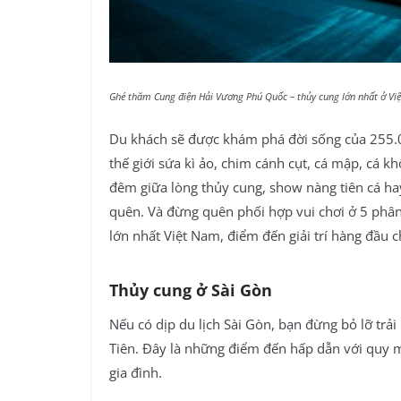
Ghé thăm Cung điện Hải Vương Phú Quốc – thủy cung lớn nhất ở Vi
Du khách sẽ được khám phá đời sống của 255.00
thế giới sứa kì ảo, chim cánh cụt, cá mập, cá 
đêm giữa lòng thủy cung, show nàng tiên cá 
quên. Và đừng quên phối hợp vui chơi ở 5 phâ
lớn nhất Việt Nam, điểm đến giải trí hàng đầu c
Thủy cung ở Sài Gòn
Nếu có dịp du lịch Sài Gòn, bạn đừng bỏ lỡ trả
Tiên. Đây là những điểm đến hấp dẫn với quy m
gia đình.