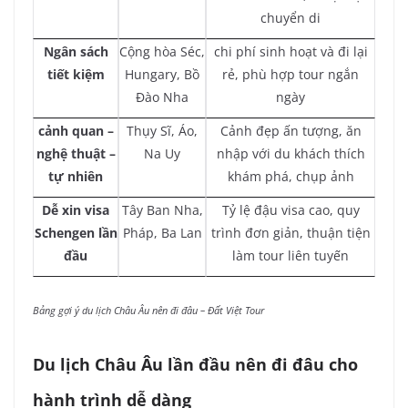
chuyển di
Ngân sách
Cộng hòa Séc,
chi phí sinh hoạt và đi lại
tiết kiệm
Hungary, Bồ
rẻ, phù hợp tour ngắn
Đào Nha
ngày
cảnh quan –
Thụy Sĩ, Áo,
Cảnh đẹp ấn tượng, ăn
nghệ thuật –
Na Uy
nhập với du khách thích
tự nhiên
khám phá, chụp ảnh
Dễ xin visa
Tây Ban Nha,
Tỷ lệ đậu visa cao, quy
Schengen lần
Pháp, Ba Lan
trình đơn giản, thuận tiện
đầu
làm tour liên tuyến
Bảng gợi ý du lịch Châu Âu nên đi đâu – Đất Việt Tour
Du lịch Châu Âu lần đầu nên đi đâu cho
hành trình dễ dàng