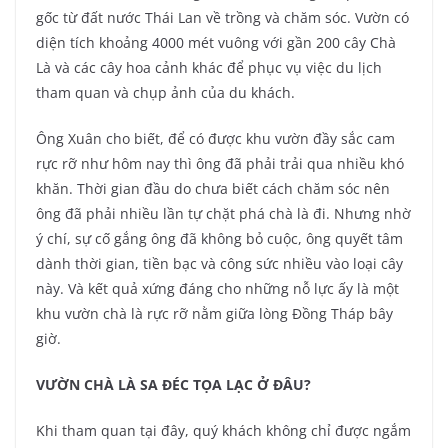
gốc từ đất nước Thái Lan về trồng và chăm sóc. Vườn có
diện tích khoảng 4000 mét vuông với gần 200 cây Chà
Là và các cây hoa cảnh khác để phục vụ việc du lịch
tham quan và chụp ảnh của du khách.
Ông Xuân cho biết, để có được khu vườn đầy sắc cam
rực rỡ như hôm nay thì ông đã phải trải qua nhiều khó
khăn. Thời gian đầu do chưa biết cách chăm sóc nên
ông đã phải nhiều lần tự chặt phá chà là đi. Nhưng nhờ
ý chí, sự cố gắng ông đã không bỏ cuộc, ông quyết tâm
dành thời gian, tiền bạc và công sức nhiều vào loại cây
này. Và kết quả xứng đáng cho những nỗ lực ấy là một
khu vườn chà là rực rỡ nằm giữa lòng Đồng Tháp bây
giờ.
VƯỜN CHÀ LÀ SA ĐÉC TỌA LẠC Ở ĐÂU?
Khi tham quan tại đây, quý khách không chỉ được ngắm