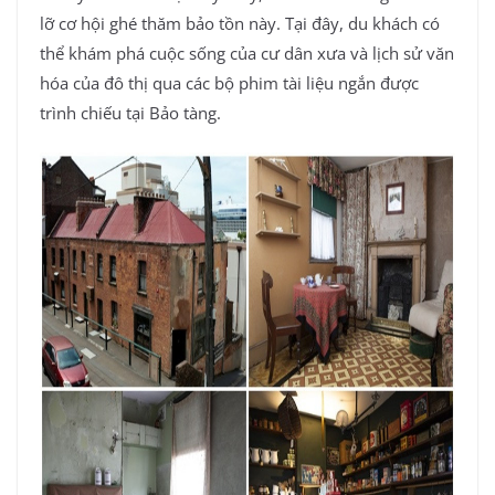
lỡ cơ hội ghé thăm bảo tồn này. Tại đây, du khách có
thể khám phá cuộc sống của cư dân xưa và lịch sử văn
hóa của đô thị qua các bộ phim tài liệu ngắn được
trình chiếu tại Bảo tàng.