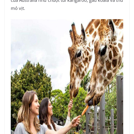
của Australia như chuột túi kangaroo, gấu koala và thú
mỏ vịt.