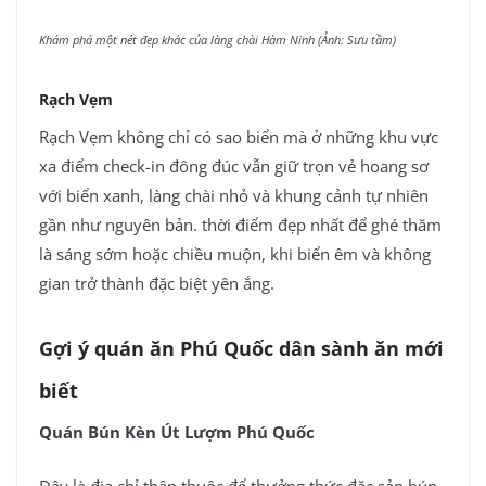
Khám phá một nét đẹp khác của làng chài Hàm Ninh (Ảnh: Sưu tầm)
Rạch Vẹm
Rạch Vẹm không chỉ có sao biển mà ở những khu vực
xa điểm check-in đông đúc vẫn giữ trọn vẻ hoang sơ
với biển xanh, làng chài nhỏ và khung cảnh tự nhiên
gần như nguyên bản. thời điểm đẹp nhất để ghé thăm
là sáng sớm hoặc chiều muộn, khi biển êm và không
gian trở thành đặc biệt yên ắng.
Gợi ý quán ăn Phú Quốc dân sành ăn mới
biết
Quán Bún Kèn Út Lượm Phú Quốc
Đây là địa chỉ thân thuộc để thưởng thức đặc sản bún