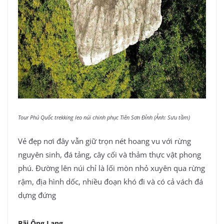
Tour Phú Quốc trekking leo núi chinh phục Tiên Sơn Đỉnh (Ảnh: Sưu tầm)
Vẻ đẹp nơi đây vẫn giữ trọn nét hoang vu với rừng
nguyên sinh, đá tảng, cây cối và thảm thực vật phong
phú. Đường lên núi chỉ là lối mòn nhỏ xuyên qua rừng
rậm, địa hình dốc, nhiều đoạn khó đi và có cả vách đá
dựng đứng
Bãi Ông Lang