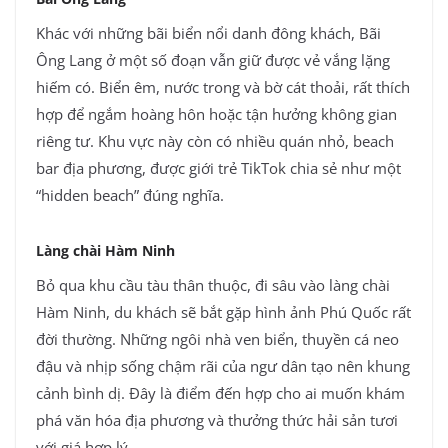
Khác với những bãi biển nổi danh đông khách, Bãi
Ông Lang ở một số đoạn vẫn giữ được vẻ vắng lặng
hiếm có. Biển êm, nước trong và bờ cát thoải, rất thích
hợp để ngắm hoàng hôn hoặc tận hưởng không gian
riêng tư. Khu vực này còn có nhiều quán nhỏ, beach
bar địa phương, được giới trẻ TikTok chia sẻ như một
“hidden beach” đúng nghĩa.
Làng chài Hàm Ninh
Bỏ qua khu cầu tàu thân thuộc, đi sâu vào làng chài
Hàm Ninh, du khách sẽ bắt gặp hình ảnh Phú Quốc rất
đời thường. Những ngôi nhà ven biển, thuyền cá neo
đậu và nhịp sống chậm rãi của ngư dân tạo nên khung
cảnh bình dị. Đây là điểm đến hợp cho ai muốn khám
phá văn hóa địa phương và thưởng thức hải sản tươi
với giá hợp lý.