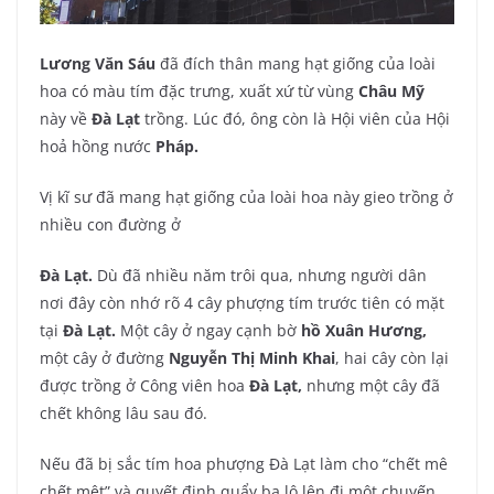
Lương Văn Sáu
đã đích thân mang hạt giống của loài
hoa có màu tím đặc trưng, xuất xứ từ vùng
Châu Mỹ
này về
Đà Lạt
trồng. Lúc đó, ông còn là Hội viên của Hội
hoả hồng nước
Pháp.
Vị kĩ sư đã mang hạt giống của loài hoa này gieo trồng ở
nhiều con đường ở
Đà Lạt.
Dù đã nhiều năm trôi qua, nhưng người dân
nơi đây còn nhớ rõ 4 cây phượng tím trước tiên có mặt
tại
Đà Lạt.
Một cây ở ngay cạnh bờ
hồ Xuân Hương,
một cây ở đường
Nguyễn Thị Minh Khai
, hai cây còn lại
được trồng ở Công viên hoa
Đà Lạt,
nhưng một cây đã
chết không lâu sau đó.
Nếu đã bị sắc tím hoa phượng Đà Lạt làm cho “chết mê
chết mệt” và quyết định quẩy ba lô lên đi một chuyến,