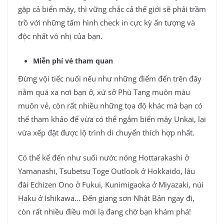
gặp cả biển mây, thì vững chắc cả thế giới sẽ phải trầm
trồ với những tấm hình check in cực kỳ ấn tượng và
độc nhất vô nhị của bạn.
Miễn phí vé tham quan
Đừng vội tiếc nuối nếu như những điểm đến trên đây
nằm quá xa nơi bạn ở, xứ sở Phù Tang muôn màu
muôn vẻ, còn rất nhiều những tọa độ khác mà bạn có
thể tham khảo để vừa có thể ngắm biển mây Unkai, lại
vừa xếp đặt được lộ trình di chuyển thích hợp nhất.
Có thể kể đến như suối nước nóng Hottarakashi ở
Yamanashi, Tsubetsu Toge Outlook ở Hokkaido, lâu
đài Echizen Ono ở Fukui, Kunimigaoka ở Miyazaki, núi
Haku ở Ishikawa… Đến giang sơn Nhật Bản ngay đi,
còn rất nhiều điều mới lạ đang chờ bạn khám phá!