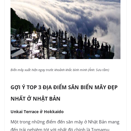
Biển mây xuất hiện ngay trước khoảnh khắc bình minh (Ảnh: Sưu tầm)
GỢI Ý TOP 3 ĐỊA ĐIỂM SĂN BIỂN MÂY ĐẸP
NHẤT Ở NHẬT BẢN
Unkai Terrace ở Hokkaido
Một trong những điểm đến săn mây ở Nhật Bản mang
đến trải nghiệm tót vời nhất đó chính là Tomamu