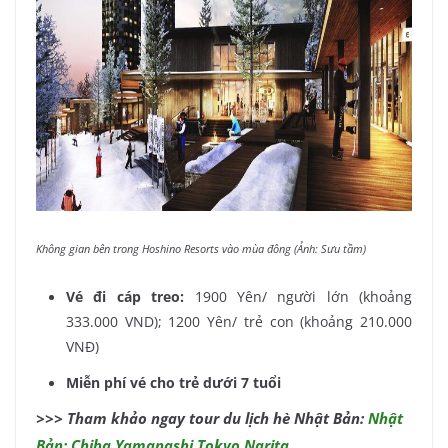
Không gian bên trong Hoshino Resorts vào mùa đông (Ảnh: Sưu tầm)
Vé đi cáp treo:
1900 Yên/ người lớn (khoảng
333.000 VND); 1200 Yên/ trẻ con (khoảng 210.000
VNĐ)
Miễn phí vé cho trẻ dưới 7 tuổi
>>> Tham khảo ngay tour du lịch hè Nhật Bản:
Nhật
Bản: Chiba Yamanashi Tokyo Narita