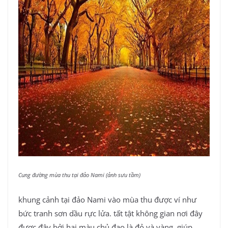
Cung đường mùa thu tại đảo Nami (ảnh sưu tầm)
khung cảnh tại đảo Nami vào mùa thu được ví như
bức tranh sơn dầu rực lửa. tất tật không gian nơi đây
được đậy bởi hai màu chủ đạo là đỏ và vàng, giúp