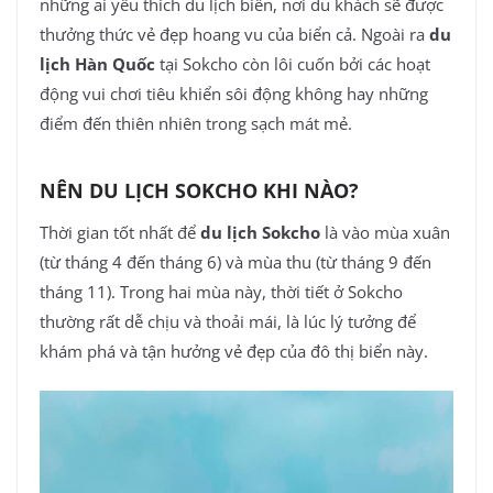
những ai yêu thích du lịch biển, nơi du khách sẽ được
thưởng thức vẻ đẹp hoang vu của biển cả. Ngoài ra
du
lịch Hàn Quốc
tại Sokcho còn lôi cuốn bởi các hoạt
động vui chơi tiêu khiển sôi động không hay những
điểm đến thiên nhiên trong sạch mát mẻ.
NÊN DU LỊCH SOKCHO KHI NÀO?
Thời gian tốt nhất để
du lịch Sokcho
là vào mùa xuân
(từ tháng 4 đến tháng 6) và mùa thu (từ tháng 9 đến
tháng 11). Trong hai mùa này, thời tiết ở Sokcho
thường rất dễ chịu và thoải mái, là lúc lý tưởng để
khám phá và tận hưởng vẻ đẹp của đô thị biển này.