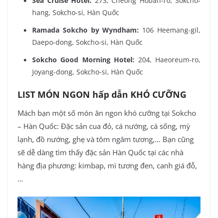
Sea Cruise Hotel:
273, Cheong Hoban-ro, Sokcho-
hang, Sokcho-si, Hàn Quốc
Ramada Sokcho by Wyndham:
106 Heemang-gil,
Daepo-dong, Sokcho-si, Hàn Quốc
Sokcho Good Morning Hotel:
204, Haeoreum-ro,
Joyang-dong, Sokcho-si, Hàn Quốc
LIST MÓN NGON hấp dẫn KHÓ CƯỠNG
Mách bạn một số món ăn ngon khó cưỡng tại Sokcho
– Hàn Quốc: Đặc sản cua đỏ, cá nướng, cá sống, mỳ
lạnh, đồ nướng, ghẹ và tôm ngâm tương,… Bạn cũng
sẽ dễ dàng tìm thấy đặc sản Hàn Quốc tại các nhà
hàng địa phương: kimbap, mì tương đen, canh giá đỗ,
…