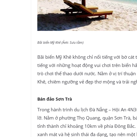
Bãi biển Mỹ Khê (Ảnh: Sưu tầm)
Bãi biển Mỹ Khê không chỉ nổi tiếng với bờ cá
tiếng với những hoạt động vui chơi trên biển hấ
trò chơi thể thao dưới nước. Nằm ở vị trí thuận
Khê, chiêm ngưỡng vẻ đẹp thơ mộng và trải n
Bán đảo Sơn Trà
Trong hành trình du lịch Đà Nẵng – Hội An 4N3
lỡ. Nằm ở phường Thọ Quang, quận Sơn Trà, bá
tỉnh thành chỉ khoảng 10km về phía Đông Bắc. 
xanh mát và hệ sinh thái đa dạng, tạo nên một 