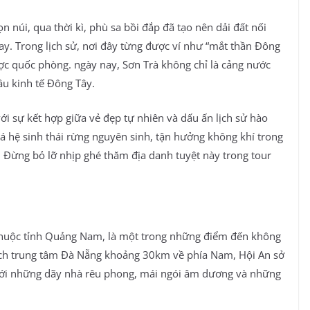
 núi, qua thời kì, phù sa bồi đắp đã tạo nên dải đất nối
nay. Trong lịch sử, nơi đây từng được ví như “mắt thần Đông
ược quốc phòng. ngày nay, Sơn Trà không chỉ là cảng nước
ầu kinh tế Đông Tây.
với sự kết hợp giữa vẻ đẹp tự nhiên và dấu ấn lịch sử hào
á hệ sinh thái rừng nguyên sinh, tận hưởng không khí trong
 Đừng bỏ lỡ nhịp ghé thăm địa danh tuyệt này trong tour
thuộc tỉnh Quảng Nam, là một trong những điểm đến không
Cách trung tâm Đà Nẵng khoảng 30km về phía Nam, Hội An sở
với những dãy nhà rêu phong, mái ngói âm dương và những