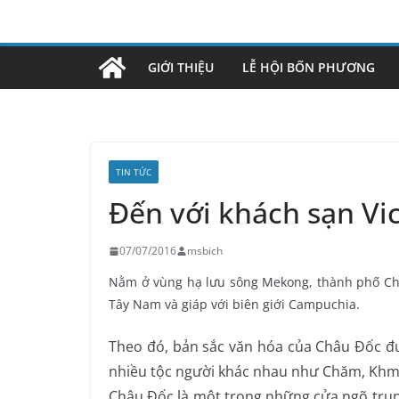
Skip
to
content
GIỚI THIỆU
LỄ HỘI BỐN PHƯƠNG
TIN TỨC
Đến với khách sạn Vi
07/07/2016
msbich
Nằm ở vùng hạ lưu sông Mekong, thành phố Ch
Tây Nam và giáp với biên giới Campuchia.
Theo đó, bản sắc văn hóa của Châu Đốc đ
nhiều tộc người khác nhau như Chăm, Khme
Châu Đốc là một trong những cửa ngõ trun