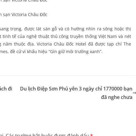
ang trọng, được lát sàn gỗ và có hướng nhìn ra sông hoặc thị
ét tinh tế của nghệ thuật thủ công truyền thống Việt Nam và nét
g năm thuộc địa. Victoria Châu Đốc Hotel đã được tạp chí The
es, đề cử vì khẩu hiệu “Gìn giữ môi trường xanh”.
ách đi
Du lịch Điệp Sơn Phú yên 3 ngày chỉ 1770000 bạn
đã nghe chưa
i.
Các trường bắt buộc được đánh dấu
*