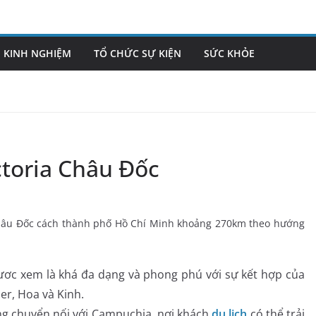
KINH NGHIỆM
TỔ CHỨC SỰ KIỆN
SỨC KHỎE
ctoria Châu Đốc
âu Đốc cách thành phố Hồ Chí Minh khoảng 270km theo hướng
ươc xem là khá đa dạng và phong phú với sự kết hợp của
r, Hoa và Kinh.
g chuyển nối với Campuchia, nơi khách
du lịch
có thể trải