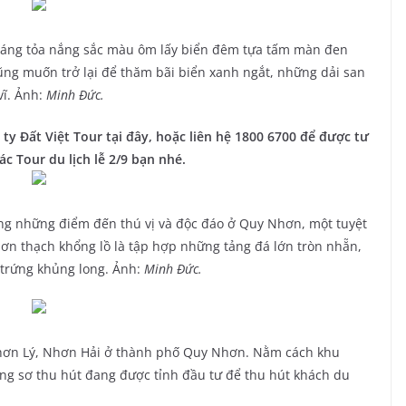
áng tỏa nắng sắc màu ôm lấy biển đêm tựa tấm màn đen
cũng muốn trở lại để thăm bãi biển xanh ngắt, những dải san
vĩ. Ảnh:
Minh Đức.
ty Đất Việt Tour tại đây, hoặc liên hệ 1800 6700 để được tư
ác Tour du lịch lễ 2/9 bạn nhé.
ong những điểm đến thú vị và độc đáo ở Quy Nhơn, một tuyệt
sơn thạch khổng lồ là tập hợp những tảng đá lớn tròn nhẵn,
 trứng khủng long. Ảnh:
Minh Đức.
Nhơn Lý, Nhơn Hải ở thành phố Quy Nhơn. Nằm cách khu
ng sơ thu hút đang được tỉnh đầu tư để thu hút khách du