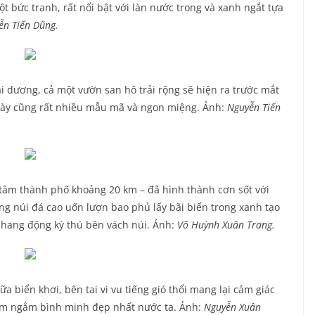
 bức tranh, rất nổi bật với làn nước trong và xanh ngắt tựa
ễn Tiến Dũng.
i dương, cả một vườn san hô trải rộng sẽ hiện ra trước mắt
ỗ này cũng rất nhiều mẫu mã và ngon miệng. Ảnh:
Nguyễn Tiến
 tâm thành phố khoảng 20 km – đã hình thành cơn sốt với
g núi đá cao uốn lượn bao phủ lấy bãi biển trong xanh tạo
 hang động kỳ thú bên vách núi. Ảnh:
Võ Huỳnh Xuân Trang.
biển khơi, bên tai vi vu tiếng gió thổi mang lại cảm giác
iểm ngắm bình minh đẹp nhất nước ta. Ảnh:
Nguyễn Xuân