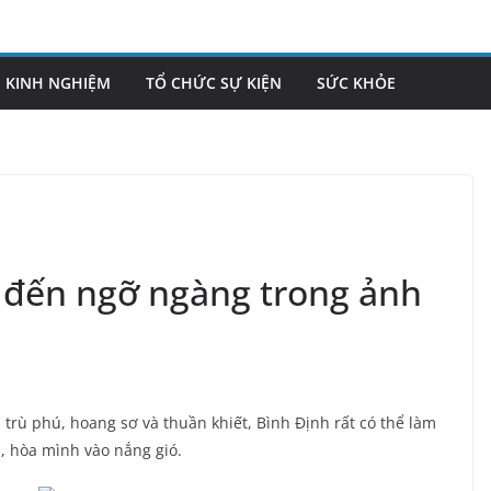
KINH NGHIỆM
TỔ CHỨC SỰ KIỆN
SỨC KHỎE
 đến ngỡ ngàng trong ảnh
rù phú, hoang sơ và thuần khiết, Bình Định rất có thể làm
ả, hòa mình vào nắng gió.