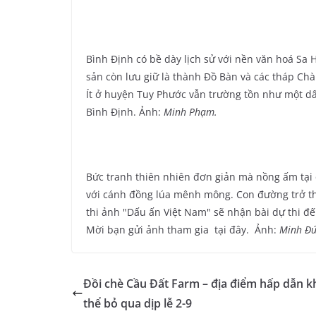
Bình Định có bề dày lịch sử với nền văn hoá Sa
sản còn lưu giữ là thành Đồ Bàn và các tháp C
Ít ở huyện Tuy Phước vẫn trường tồn như một dấu
Bình Định. Ảnh:
Minh Phạm.
Bức tranh thiên nhiên đơn giản mà nồng ấm tại
với cánh đồng lúa mênh mông. Con đường trở t
thi ảnh "Dấu ấn Việt Nam" sẽ nhận bài dự thi đế
Mời bạn gửi ảnh tham gia tại đây. Ảnh:
Minh Đứ
Đồi chè Cầu Đất Farm – địa điểm hấp dẫn 
thể bỏ qua dịp lễ 2-9