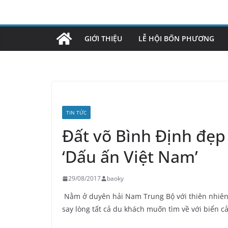
Skip
to
content
GIỚI THIỆU
LỄ HỘI BỐN PHƯƠNG
TIN TỨC
Đất võ Bình Định đẹp
‘Dấu ấn Việt Nam’
29/08/2017
baoky
Nằm ở duyên hải Nam Trung Bộ với thiên nhiên t
say lòng tất cả du khách muốn tìm về với biển c