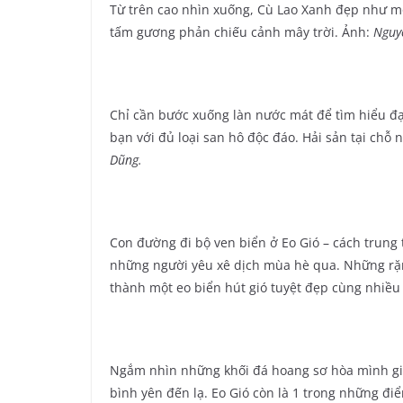
Từ trên cao nhìn xuống, Cù Lao Xanh đẹp như một
tấm gương phản chiếu cảnh mây trời. Ảnh:
Nguy
Chỉ cần bước xuống làn nước mát để tìm hiểu đạ
bạn với đủ loại san hô độc đáo. Hải sản tại ch
Dũng.
Con đường đi bộ ven biển ở Eo Gió – cách trung
những người yêu xê dịch mùa hè qua. Những rặn
thành một eo biển hút gió tuyệt đẹp cùng nhiều
Ngắm nhìn những khối đá hoang sơ hòa mình giữa 
bình yên đến lạ. Eo Gió còn là 1 trong những đ