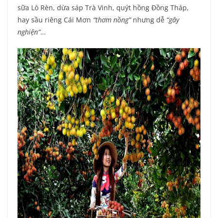
sữa Lò Rèn, dừa sáp Trà Vinh, quýt hồng Đồng Tháp,
hay sầu riêng Cái Mơn
“thơm nồng”
nhưng dễ
“gây
nghiện”
…