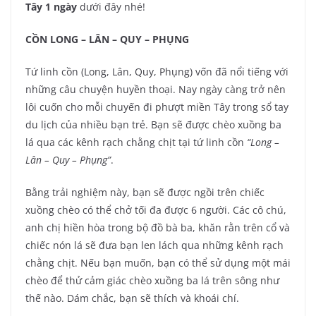
Tây 1 ngày
dưới đây nhé!
CỒN LONG – LÂN – QUY – PHỤNG
Tứ linh cồn (Long, Lân, Quy, Phụng) vốn đã nổi tiếng với
những câu chuyện huyền thoại. Nay ngày càng trở nên
lôi cuốn cho mỗi chuyến đi phượt miền Tây trong sổ tay
du lịch của nhiều bạn trẻ. Bạn sẽ được chèo xuồng ba
lá qua các kênh rạch chằng chịt tại tứ linh cồn
“Long –
Lân – Quy – Phụng”
.
Bằng trải nghiệm này, bạn sẽ được ngồi trên chiếc
xuồng chèo có thể chở tối đa được 6 người. Các cô chú,
anh chị hiền hòa trong bộ đồ bà ba, khăn rằn trên cổ và
chiếc nón lá sẽ đưa bạn len lách qua những kênh rạch
chằng chịt. Nếu bạn muốn, bạn có thể sử dụng một mái
chèo để thử cảm giác chèo xuồng ba lá trên sông như
thế nào. Dám chắc, bạn sẽ thích và khoái chí.