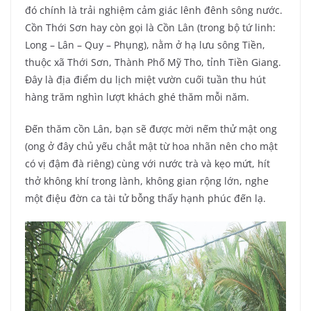
đó chính là trải nghiệm cảm giác lênh đênh sông nước.
Cồn Thới Sơn hay còn gọi là Cồn Lân (trong bộ tứ linh:
Long – Lân – Quy – Phụng), nằm ở hạ lưu sông Tiền,
thuộc xã Thới Sơn, Thành Phố Mỹ Tho, tỉnh Tiền Giang.
Đây là địa điểm du lịch miệt vườn cuối tuần thu hút
hàng trăm nghìn lượt khách ghé thăm mỗi năm.
Đến thăm cồn Lân, bạn sẽ được mời nếm thử mật ong
(ong ở đây chủ yếu chắt mật từ hoa nhãn nên cho mật
có vị đậm đà riêng) cùng với nước trà và kẹo mứt, hít
thở không khí trong lành, không gian rộng lớn, nghe
một điệu đờn ca tài tử bỗng thấy hạnh phúc đến lạ.