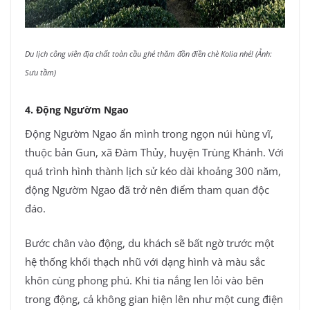
Du lịch công viên địa chất toàn cầu ghé thăm đồn điền chè Kolia nhé! (Ảnh:
Sưu tầm)
4. Động Ngườm Ngao
Động Ngườm Ngao ẩn mình trong ngọn núi hùng vĩ,
thuộc bản Gun, xã Đàm Thủy, huyện Trùng Khánh. Với
quá trình hình thành lịch sử kéo dài khoảng 300 năm,
động Ngườm Ngao đã trở nên điểm tham quan độc
đáo.
Bước chân vào động, du khách sẽ bất ngờ trước một
hệ thống khối thạch nhũ với dạng hình và màu sắc
khôn cùng phong phú. Khi tia nắng len lỏi vào bên
trong động, cả không gian hiện lên như một cung điện