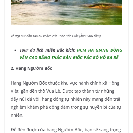
Vẻ đẹp hút hồn sao du khách của Thác Bản Giốc (Ảnh: Sưu tầm)
Tour du lịch miền Bắc hích:
HCM HÀ GIANG ĐỒNG
VĂN CAO BẰNG THÁC BẢN GIỐC PÁC BÓ HỒ BA BỂ
2. Hang Ngườm Bốc
Hang Ngườm Bốc thuộc khu vực hành chính xã Hồng
Việt, gần đền thờ Vua Lê. Được tạo thành từ những
dãy núi đá vôi, hang động tự nhiên này mang đến trải
nghiệm khám phá động đắm trong sự huyền bí của tự
nhiên.
Để đến được cửa hang Ngườm Bốc, bạn sẽ sang trọng