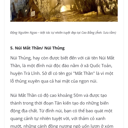
Động Ngườm Ngao – kiệt tác tự nhiên tuyệt đẹp tại Cao Bằng (Ảnh: Sưu tầm)
5. Núi Mắt Thần/ Núi Thủng
Núi Thủng, hay còn được biết đến với cái tên Núi Mắt
Thần, là một đỉnh núi độc đáo nằm ở xã Quốc Toản,
huyện Trà Lĩnh. Sở dĩ có tên gọi "Mắt Thần" là vì một
lỗ thủng xuyên qua cả hai mặt của ngọn núi.
Núi Mắt Thần có độ cao khoảng 50m và được tạo
thành trong thời đoạn Tân kiến tạo do những biến
động địa chất. Từ đỉnh núi, bạn có thể bao quát một
quang cảnh tự nhiên tuyệt vời, với thảm cỏ xanh
mướt, những cánh đồng nương ngô uốn lượn ở xóm