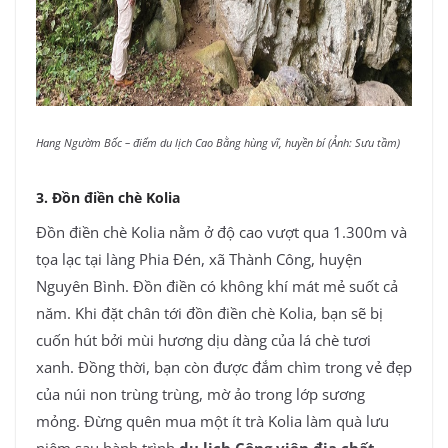
Hang Ngườm Bốc – điểm du lịch Cao Bằng hùng vĩ, huyền bí (Ảnh: Sưu tầm)
3. Đồn điền chè Kolia
Đồn điền chè Kolia nằm ở độ cao vượt qua 1.300m và
tọa lạc tại làng Phia Đén, xã Thành Công, huyện
Nguyên Bình. Đồn điền có không khí mát mẻ suốt cả
năm. Khi đặt chân tới đồn điền chè Kolia, bạn sẽ bị
cuốn hút bởi mùi hương dịu dàng của lá chè tươi
xanh. Đồng thời, bạn còn được đắm chìm trong vẻ đẹp
của núi non trùng trùng, mờ ảo trong lớp sương
mỏng. Đừng quên mua một ít trà Kolia làm quà lưu
niệm sau hành trình
du lịch Công viên địa chất