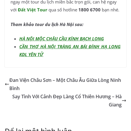
ngay một tour du lịch miền bắc trọn gói, can hệ ngay
với
Đất Việt Tour
qua số hotline
1800 6700
bạn nhé.
Tham khảo tour du lịch Hà Nội sau:
HÀ NỘI MỘC CHÂU CẦU KÍNH BẠCH LONG
CẦN THƠ HÀ NỘI TRÀNG AN BÁI ĐÍNH HẠ LONG
KDL YÊN TỬ
Đan Viện Châu Sơn – Một Châu Âu Giữa Lòng Ninh
Bình
Say Tình Với Cảnh Đẹp Làng Cổ Thiên Hương – Hà
Giang
Để lại một bình luận