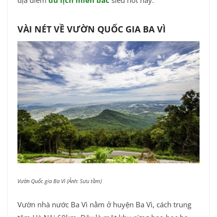
VÀI NÉT VỀ VƯỜN QUỐC GIA BA VÌ
Vườn Quốc gia Ba Vì (Ảnh: Sưu tầm)
Vườn nhà nước Ba Vì nằm ở huyện Ba Vì, cách trung