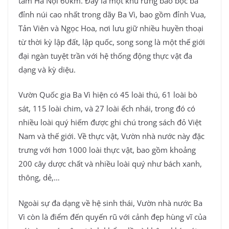
tâm Hà Nội 60km. Đây là một khu rừng bao bọc ba
đỉnh núi cao nhất trong dãy Ba Vì, bao gồm đỉnh Vua,
Tản Viên và Ngọc Hoa, nơi lưu giữ nhiều huyền thoại
từ thời kỳ lập đất, lập quốc, song song là một thế giới
đại ngàn tuyệt trần với hệ thống động thực vật đa
dạng và kỳ diệu.
Vườn Quốc gia Ba Vì hiện có 45 loài thú, 61 loài bò
sát, 115 loài chim, và 27 loài ếch nhái, trong đó có
nhiều loài quý hiếm được ghi chú trong sách đỏ Việt
Nam và thế giới. Về thực vật, Vườn nhà nước này đặc
trưng với hơn 1000 loài thực vật, bao gồm khoảng
200 cây dược chất và nhiều loài quý như bách xanh,
thông, dẻ,…
Ngoài sự đa dạng về hệ sinh thái, Vườn nhà nước Ba
Vì còn là điểm đến quyến rũ với cảnh đẹp hùng vĩ của