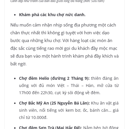
Cảnh đẹp như tranh của bán đảo giữa lòng Đà Nẵng (Ảnh: Sưu tầm)
Khám phá các khu chợ nức danh.
Nếu muốn cảm nhận nhịp sống địa phương một cách
chân thực nhất thì không gì tuyệt vời hơn việc dạo
bước qua những khu chợ. Với hàng loạt các món ăn
đặc sắc cùng tiếng rao mời gọi du khách đầy mộc mạc
sẽ đưa bạn vào một hành trình khám phá đầy khích và
bất ngờ.
Chợ đêm Helio (đường 2 Tháng 9):
thiên đàng ăn
uống với đủ món Việt – Thái – Hàn, mở cửa từ
17h00 đến 22h30, cực kỳ sôi động về đêm.
Chợ Bắc Mỹ An (25 Nguyễn Bá Lân):
Khu ăn vặt giá
sinh viên, nổi tiếng với kem bơ, ốc, bánh căn… giá
chỉ từ 10.000đ.
Chợ đêm Sơn Trà (Mai Hắc Đế):
Nằm bên bờ đông