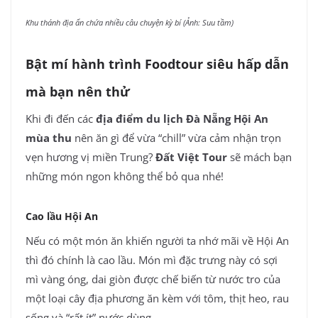
Khu thánh địa ẩn chứa nhiều câu chuyện kỳ bí (Ảnh: Suu tầm)
Bật mí hành trình Foodtour siêu hấp dẫn
mà bạn nên thử
Khi đi đến các
địa điểm du lịch Đà Nẵng Hội An
mùa thu
nên ăn gì để vừa “chill” vừa cảm nhận trọn
vẹn hương vị miền Trung?
Đất Việt Tour
sẽ mách bạn
những món ngon không thể bỏ qua nhé!
Cao lầu Hội An
Nếu có một món ăn khiến người ta nhớ mãi về Hội An
thì đó chính là cao lầu. Món mì đặc trưng này có sợi
mì vàng óng, dai giòn được chế biến từ nước tro của
một loại cây địa phương ăn kèm với tôm, thịt heo, rau
sống và “rất ít” nước dùng.