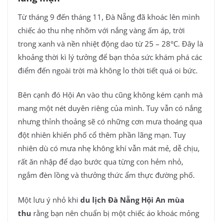
Từ tháng 9 đến tháng 11, Đà Nẵng đã khoác lên mình
chiếc áo thu nhẹ nhõm với nắng vàng ấm áp, trời
trong xanh và nền nhiệt động dao từ 25 – 28°C. Đây là
khoảng thời kì lý tưởng để bạn thỏa sức khám phá các
điểm đến ngoài trời mà không lo thời tiết quá oi bức.
Bên cạnh đó Hội An vào thu cũng không kém cạnh mà
mang một nét duyên riêng của mình. Tuy vẫn có nắng
nhưng thỉnh thoảng sẽ có những cơn mưa thoáng qua
đột nhiên khiến phố cổ thêm phần lãng mạn. Tuy
nhiên dù có mưa nhẹ không khí vẫn mát mẻ, dễ chịu,
rất ăn nhập để dạo bước qua từng con hẻm nhỏ,
ngắm đèn lồng và thưởng thức ẩm thực đường phố.
Một lưu ý nhỏ khi
du lịch Đà Nẵng Hội An mùa
thu
rằng bạn nên chuẩn bị một chiếc áo khoác mỏng