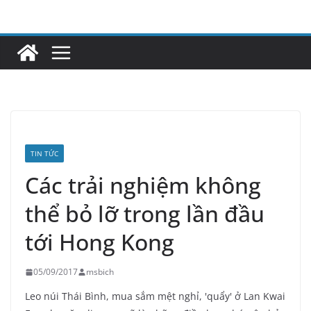
Skip
to
content
TIN TỨC
Các trải nghiệm không
thể bỏ lỡ trong lần đầu
tới Hong Kong
05/09/2017
msbich
Leo núi Thái Bình, mua sắm mệt nghỉ, 'quẩy' ở Lan Kwai