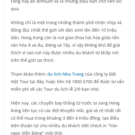
Fong hay ăn dimsum sẽ là những điều bạn chớ nên bỏ
qua.
Không chỉ là một trong những thành phố nhộn nhịp và
đông đúc nhất thế giới với dân sinh lên đến 10 triệu
dân, Hong Kong còn là nơi giao thoa hài hòa giữa nền
văn hóa Á và Âu, Đông và Tây, vì vậy không khó để giải
thích vì sao nơi này được nhiều du khách từ khắp nơi
trên thế giới ưa thích.
Tham khảo thêm:
du lich Nha Trang
của công ty Đất
Việt Tour tại đây, hoặc liên hệ 1800 6700 để được tư vấn
miễn phí về các Tour du lịch lễ 2/9 bạn nhé.
Hiện nay, các chuyến bay thẳng từ nước ta sang Hong
Kong liên tục có các đợt khuyến mãi, giá vé rẻ nhất rất
có thể mua trong khoảng 3 đến 4 triệu đồng, tạo điều
kiện thuận lợi cho nhiều du khách Việt check in "hòn
ngọc Viễn Đông" một thời.