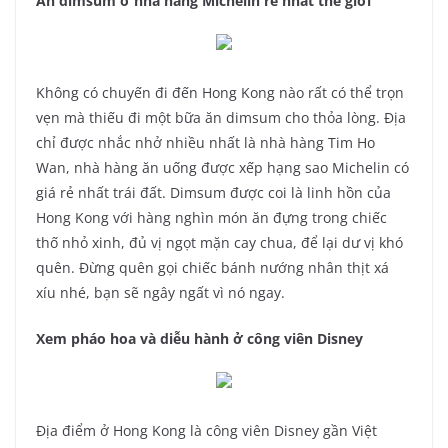
Ăn dimsum ở nhà hàng Michelin rẻ nhất thế giới
Không có chuyến đi đến Hong Kong nào rất có thể trọn
vẹn mà thiếu đi một bữa ăn dimsum cho thỏa lòng. Địa
chỉ được nhắc nhở nhiều nhất là nhà hàng Tim Ho
Wan, nhà hàng ăn uống được xếp hạng sao Michelin có
giá rẻ nhất trái đất. Dimsum được coi là linh hồn của
Hong Kong với hàng nghìn món ăn đựng trong chiếc
thố nhỏ xinh, đủ vị ngọt mặn cay chua, để lại dư vị khó
quên. Đừng quên gọi chiếc bánh nướng nhân thịt xá
xíu nhé, bạn sẽ ngây ngất vì nó ngay.
Xem pháo hoa và diễu hành ở công viên Disney
Địa điểm ở Hong Kong là công viên Disney gần Việt