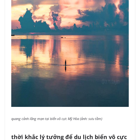
quang cảnh lãng mạn tại biển vô cực Mỹ Hòa (ảnh: sưu tầm)
thời khắc lý tưởng để du lịch biển vô cực