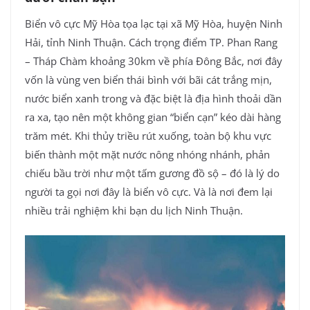
Biển vô cực Mỹ Hòa tọa lạc tại xã Mỹ Hòa, huyện Ninh
Hải, tỉnh Ninh Thuận. Cách trọng điểm TP. Phan Rang
– Tháp Chàm khoảng 30km về phía Đông Bắc, nơi đây
vốn là vùng ven biển thái bình với bãi cát trắng mịn,
nước biển xanh trong và đặc biệt là địa hình thoải dần
ra xa, tạo nên một không gian “biển cạn” kéo dài hàng
trăm mét. Khi thủy triều rút xuống, toàn bộ khu vực
biến thành một mặt nước nông nhóng nhánh, phản
chiếu bầu trời như một tấm gương đồ sộ – đó là lý do
người ta gọi nơi đây là biển vô cực. Và là nơi đem lại
nhiều trải nghiệm khi bạn du lịch Ninh Thuận.