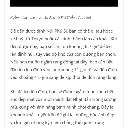
Ngắm màng tang mọc trên đỉnh núi Phú Sĩ (Ảnh: Sưu tầm)
Để đến được đỉnh Núi Phú Sĩ, bạn có thể đi tàu hoặc
xe buýt từ Tokyo hoặc các tỉnh thành lân cận khác. Khi
đến được đây, bạn sẽ cần tốn khoảng 6-7 giờ để leo
lên đỉnh núi, tùy vào độ khó của con đường bạn chọn.
Nếu bạn muốn ngắm rạng đông tại đây, bạn cần bắt
đầu leo lên đỉnh vào lúc khoảng 11 giờ tối và đến đỉnh
vào khoảng 4-5 giờ sáng để kịp thời để đón rạng đông.
Khi đã leo lên đỉnh, bạn sẽ được ngắm toàn cảnh hết
sức đẹp mắt của một mảnh đất Nhật Bản trong sương
mù, cùng với ánh nắng bình minh chói chang. Đây là
khoảnh khắc tuyệt trần để ghi lại những bức ảnh đẹp
và lưu giữ những kỷ niệm chẳng thể quên trong